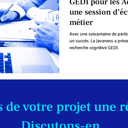
GEDI pour les Ac
une session d’éc
métier
Avec une soixantaine de parti
un succès. La Javaness a prése
recherche cognitive GEDI.
 de votre projet une r
Discutons-en.