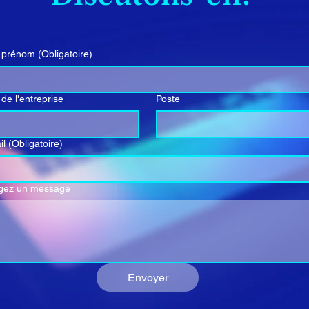
 prénom
(Obligatoire)
de l'entreprise
Poste
il
(Obligatoire)
gez un message
Envoyer