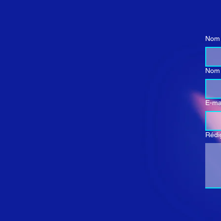
Nom
Nom 
E-ma
Rédi