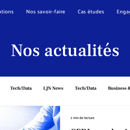
utions
Nos savoir-faire
Cas études
Enga
Nos actualités
Tech/Data
LJN News
Tech/Data
Business &
2 min de lecture