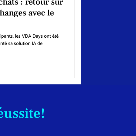
hats : retour sur
hanges avec le
cipants, les VDA Days ont été
nté sa solution IA de
éussite!