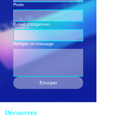
Poste
E-mail
(Obligatoire)
Rédigez un message
Envoyer
Découvrez
Nos offres & solutions
Accélérer vos projets IA