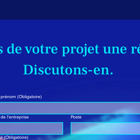
 de votre projet une r
Discutons-en.
 prénom
(Obligatoire)
de l'entreprise
Poste
il
(Obligatoire)