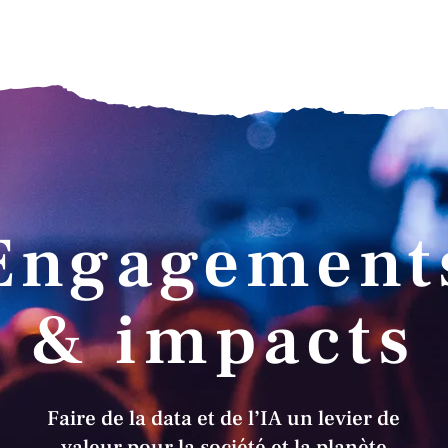
utions
Nos savoir-faire
Cas études
Enga
Engagement
& impacts
Faire de la data et de l’IA un levier de
valeur pour la société et la planète