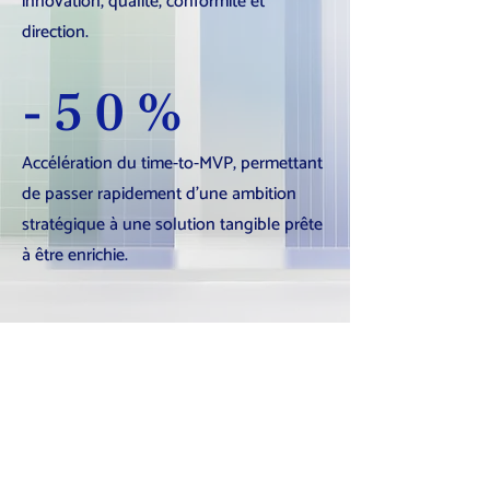
innovation, qualité, conformité et
direction.
-50%
Accélération du time-to-MVP, permettant
de passer rapidement d’une ambition
stratégique à une solution tangible prête
à être enrichie.
Impact global
CEA a posé les bases d’une
industrialisation structurée de ses
systèmes IA à travers Klarity, en