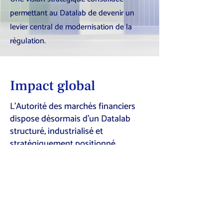
permettant au Datalab de devenir un
levier central de modernisation de la
régulation.
Impact global
L’Autorité des marchés financiers
dispose désormais d’un Datalab
structuré, industrialisé et
stratégiquement positionné,
reposant sur un socle technique
solide, une gouvernance claire, une
chaîne d’industrialisation maîtrisée
et une supervision humaine
intégrée.
Le Datalab permet de traiter de