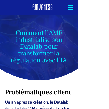
Comment l’AMF
industrialise son
Datalab pour
transformer la
régulation avec l’IA
Problématiques client
Un an après sa création, le Datalab
de la DSI de l’AMF présentait un fort