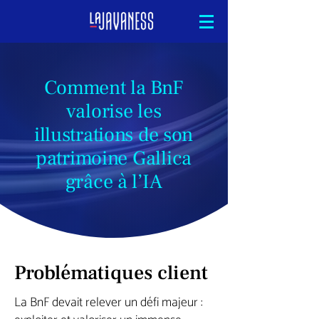
Comment la BnF
valorise les
illustrations de son
patrimoine Gallica
grâce à l’IA
Problématiques client
La BnF devait relever un défi majeur :