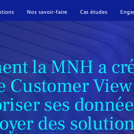
utions
Nos savoir-faire
Cas études
Enga
nt la MNH a cr
e Customer View
oriser ses donnée
oyer des solution