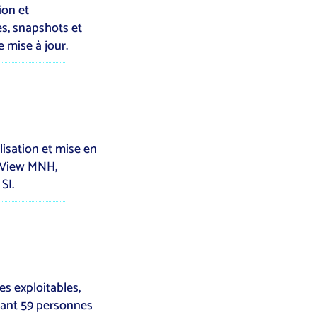
ion et
es, snapshots et
 mise à jour.
isation et mise en
r View MNH,
SI.
s exploitables,
quant 59 personnes