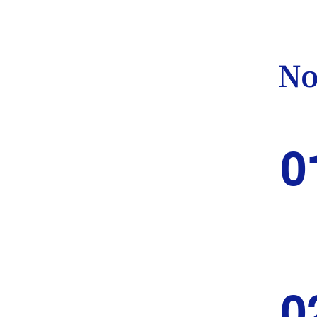
No
0
0