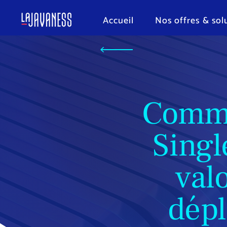
Accueil
Nos offres & sol
Comme
Singl
val
dépl