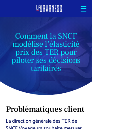
Comment la SNCF
modélise l’élasticité
prix des TER pour
piloter ses décisions
tarifaires
Problématiques client
La direction générale des TER de
SNCF Voyageurs souhaite mesurer