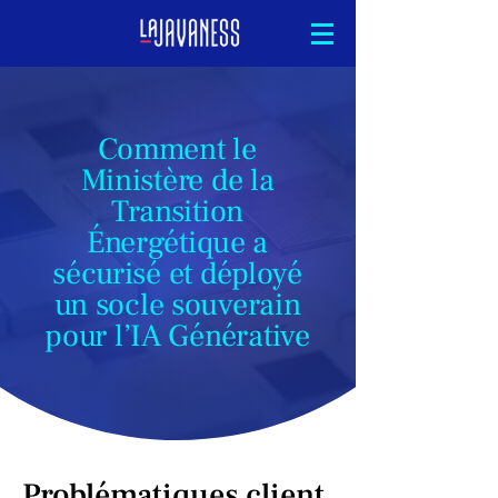
Comment le
Ministère de la
Transition
Énergétique a
sécurisé et déployé
un socle souverain
pour l’IA Générative
Problématiques client