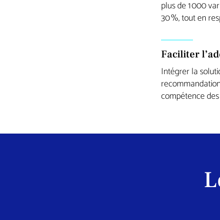
plus de 1 000 va
30 %, tout en re
Faciliter l’
Intégrer la solut
recommandations
compétence des é
L