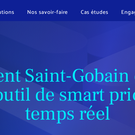
utions
Nos savoir-faire
Cas études
Enga
t Saint-Gobain 
util de smart pr
temps réel