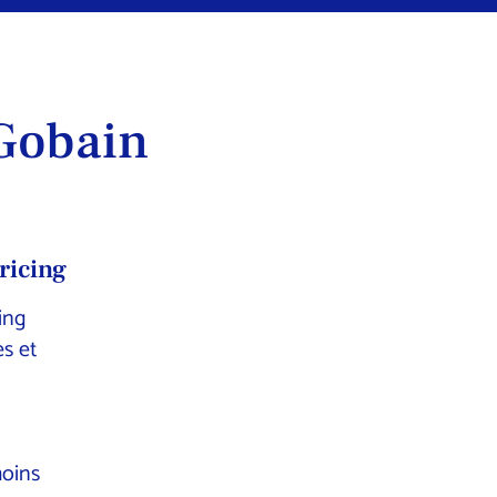
Gobain
ricing
ing
es et
moins