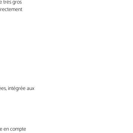
e très gros
directement
es, intégrée aux
re en compte