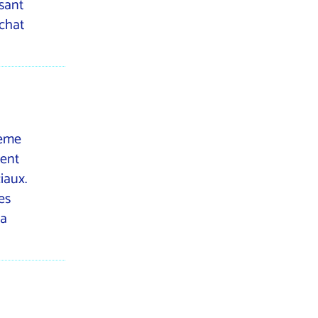
ssant
chat
tème
ment
iaux.
es
la