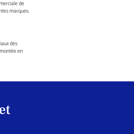
mmerciale de
entes marques.
ciaux des
 montée en
et