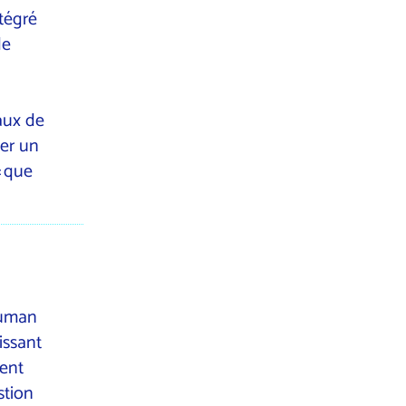
tégré
de
aux de
er un
« que
human
issant
ent
stion