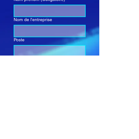
Nom de l'entreprise
Poste
E-mail
(Obligatoire)
Rédigez un message
Envoyer