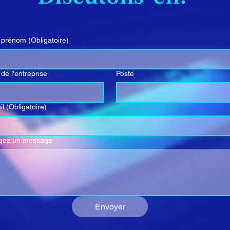
 prénom
(Obligatoire)
de l'entreprise
Poste
il
(Obligatoire)
gez un message
Envoyer