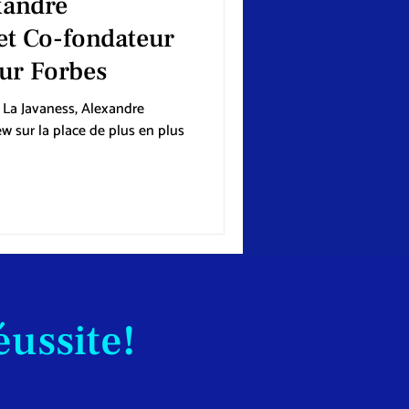
xandre
et Co-fondateur
sur Forbes
 La Javaness, Alexandre
ew sur la place de plus en plus
éussite!