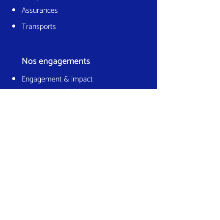
Assurances
Transports
Nos engagements
Engagement & impact
Gouvernance & éthique
Climat & environnement
Culture & collectif
Contactez-nous
18 Rue d'Hauteville
75010 Paris France
hello@lajavaness.com