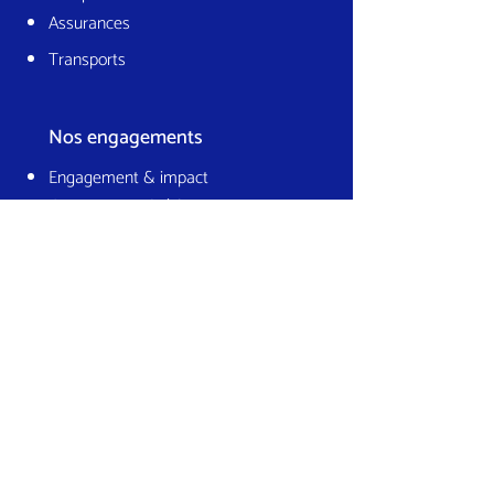
Assurances
Transports
Nos engagements
Engagement & impact
Gouvernance & éthique
Climat & environnement
Culture & collectif
Contactez-nous
18 Rue d'Hauteville
75010 Paris France
hello@lajavaness.com