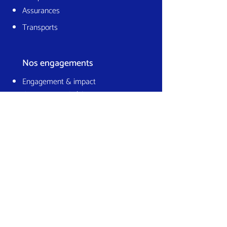
Assurances
Transports
Nos engagements
Engagement & impact
Gouvernance & éthique
Climat & environnement
Culture & collectif
Contactez-nous
18 Rue d'Hauteville
75010 Paris France
hello@lajavaness.com