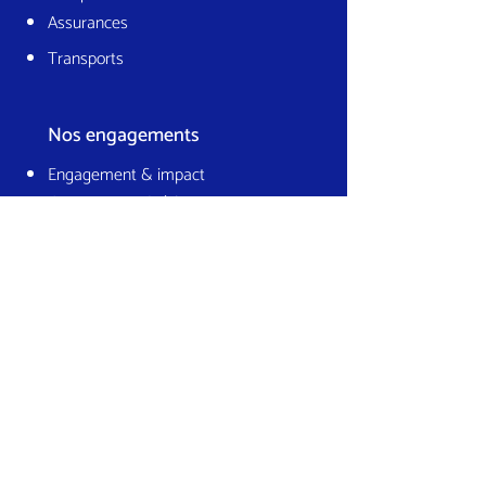
Assurances
Transports
Nos engagements
Engagement & impact
Gouvernance & éthique
Climat & environnement
Culture & collectif
Contactez-nous
18 Rue d'Hauteville
75010 Paris France
hello@lajavaness.com