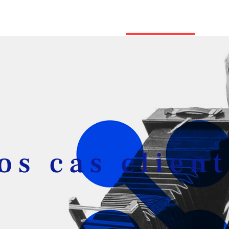
Cas études
utions
Nos savoir-faire
Enga
os cas client